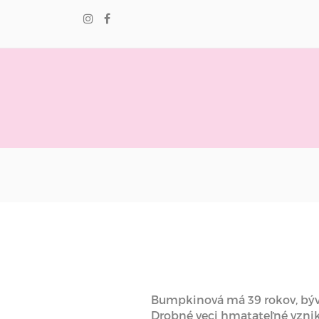
Bumpkinová má 39 rokov, býva
Drobné veci hmatateľné vznikli