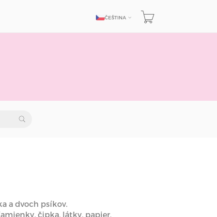
ČEŠTINA
JAZYK
ka a dvoch psíkov.
amienky, čipka, látky, papier,