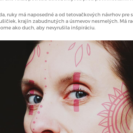
eda, ruky má naposedné a od tetovačkových návrhov pre 
šičiek, krajín zabudnutých a úsmevov nesmelých. Má rad
ome ako duch, aby nevyrušila inšpiráciu.