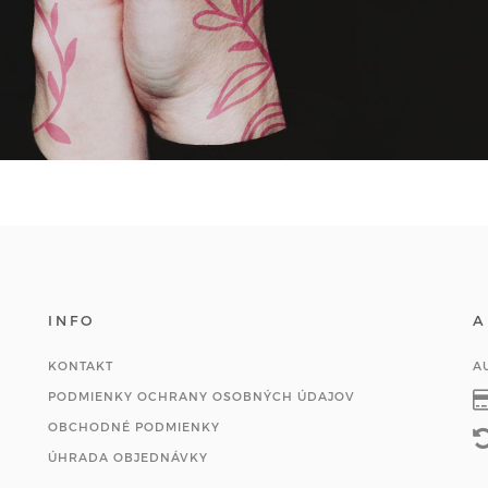
INFO
A
KONTAKT
A
PODMIENKY OCHRANY OSOBNÝCH ÚDAJOV
OBCHODNÉ PODMIENKY
ÚHRADA OBJEDNÁVKY