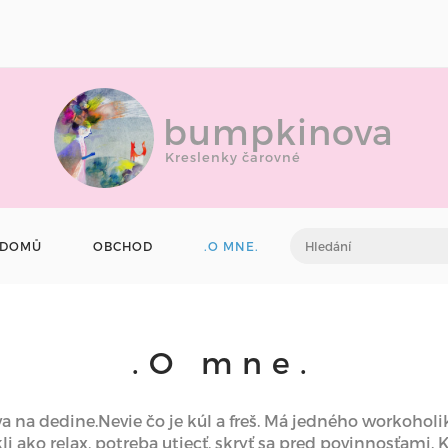
bumpkinova
Kreslenky čarovné
DOMŮ
OBCHOD
.O MNE.
.O mne.
 na dedine.Nevie čo je kúl a freš. Má jedného workoholi
 ako relax, potreba utiecť, skryť sa pred povinnosťami. K