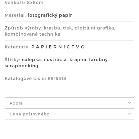
Velikost: 8x8cm
Materiál:
fotografický papír
Způsob výroby: kresba, tisk, digitální grafika,
kombinovaná technika
Kategorie:
P A P I E R N I C T V O
Štítky:
nálepka
,
ilustrácia
,
krajina
,
farebný
,
scrapbooking
Katalogové číslo: 8915318
Popis
Cena poštovného