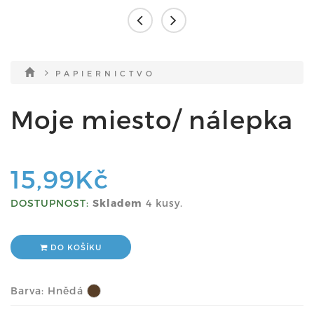
P A P I E R N I C T V O
Moje miesto/ nálepka
15,99Kč
DOSTUPNOST:
Skladem
4 kusy.
DO KOŠÍKU
Barva:
Hnědá