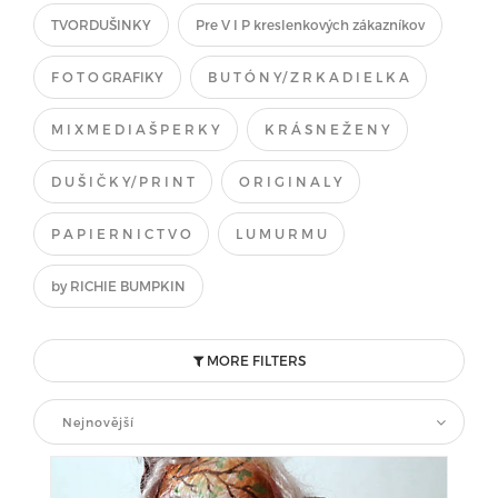
TVORDUŠINKY
Pre V I P kreslenkových zákazníkov
F O T O GRAFIKY
B U T Ó N Y/ Z R K A D I E L K A
M I X M E D I A Š P E R K Y
K R Á S N E Ž E N Y
D U Š I Č K Y/ P R I N T
O R I G I N A L Y
P A P I E R N I C T V O
L U M U R M U
by RICHIE BUMPKIN
MORE FILTERS
Nejnovější