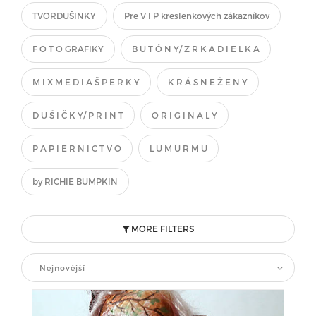
TVORDUŠINKY
Pre V I P kreslenkových zákazníkov
F O T O GRAFIKY
B U T Ó N Y/ Z R K A D I E L K A
M I X M E D I A Š P E R K Y
K R Á S N E Ž E N Y
D U Š I Č K Y/ P R I N T
O R I G I N A L Y
P A P I E R N I C T V O
L U M U R M U
by RICHIE BUMPKIN
MORE FILTERS
Nejnovější