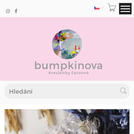
JAZYK
bumpkinova
Kreslenky čarovné