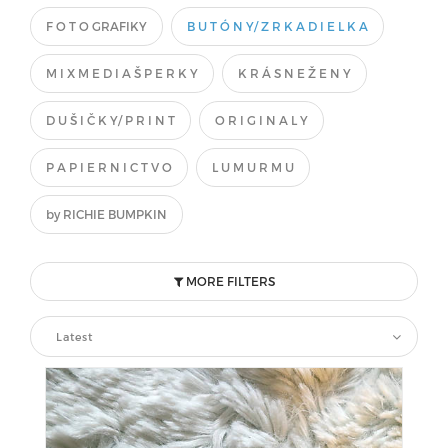
F O T O GRAFIKY
B U T Ó N Y/ Z R K A D I E L K A
M I X M E D I A Š P E R K Y
K R Á S N E Ž E N Y
D U Š I Č K Y/ P R I N T
O R I G I N A L Y
P A P I E R N I C T V O
L U M U R M U
by RICHIE BUMPKIN
MORE FILTERS
Latest