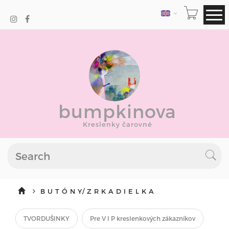
LANGUAGE
bumpkinova
Kreslenky čarovné
B U T Ó N Y/ Z R K A D I E L K A
TVORDUŠINKY
Pre V I P kreslenkových zákazníkov