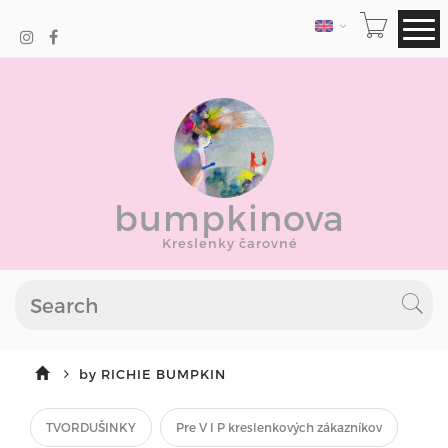
LANGUAGE
bumpkinova
Kreslenky čarovné
by RICHIE BUMPKIN
TVORDUŠINKY
Pre V I P kreslenkových zákazníkov