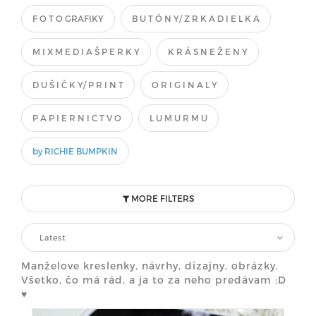
F O T O GRAFIKY
B U T Ó N Y/ Z R K A D I E L K A
M I X M E D I A Š P E R K Y
K R Á S N E Ž E N Y
D U Š I Č K Y/ P R I N T
O R I G I N A L Y
P A P I E R N I C T V O
L U M U R M U
by RICHIE BUMPKIN
MORE FILTERS
Latest
Manželove kreslenky, návrhy, dizajny, obrázky.
Všetko, čo má rád, a ja to za neho predávam :D
♥