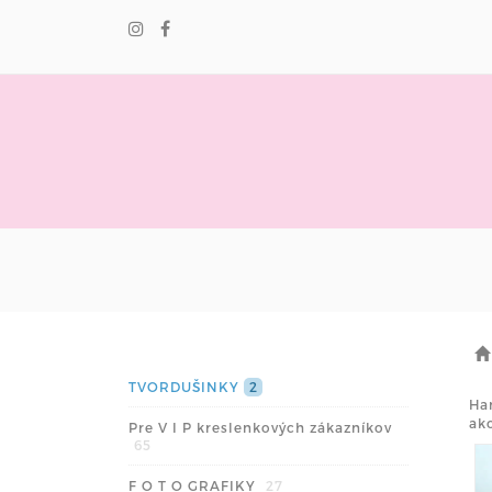
TVORDUŠINKY
2
Ha
ako
Pre V I P kreslenkových zákazníkov
65
F O T O GRAFIKY
27