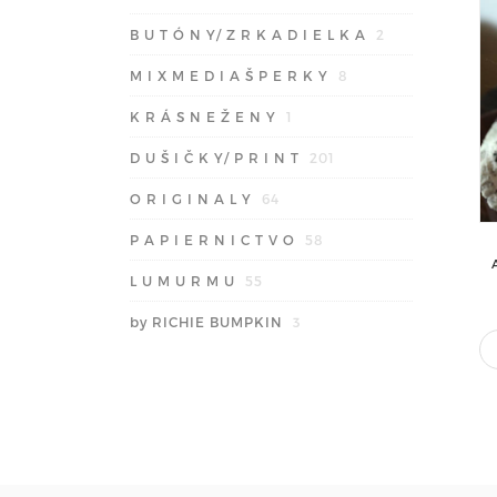
B U T Ó N Y/ Z R K A D I E L K A
2
M I X M E D I A Š P E R K Y
8
K R Á S N E Ž E N Y
1
D U Š I Č K Y/ P R I N T
201
O R I G I N A L Y
64
P A P I E R N I C T V O
58
L U M U R M U
55
by RICHIE BUMPKIN
3