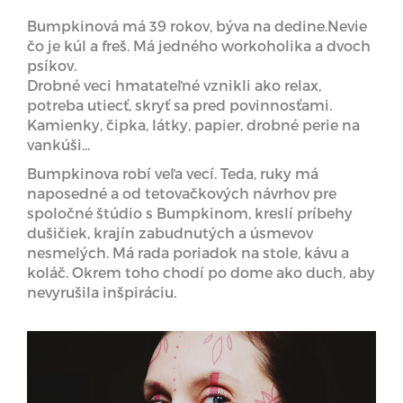
Bumpkinová má 39 rokov, býva na dedine.Nevie
čo je kúl a freš. Má jedného workoholika a dvoch
psíkov.
Drobné veci hmatateľné vznikli ako relax,
potreba utiecť, skryť sa pred povinnosťami.
Kamienky, čipka, látky, papier, drobné perie na
vankúši...
Bumpkinova robí veľa vecí. Teda, ruky má
naposedné a od tetovačkových návrhov pre
spoločné štúdio s Bumpkinom, kreslí príbehy
dušičiek, krajín zabudnutých a úsmevov
nesmelých. Má rada poriadok na stole, kávu a
koláč. Okrem toho chodí po dome ako duch, aby
nevyrušila inšpiráciu.