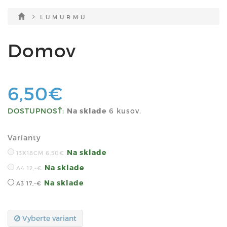
L U M U R M U
Domov
6,50€
DOSTUPNOSŤ:
Na sklade
6 kusov.
Varianty
Na sklade
13X18CM
6,50€
Na sklade
A4
12,-€
Na sklade
A3
17,-€
Vyberte variant