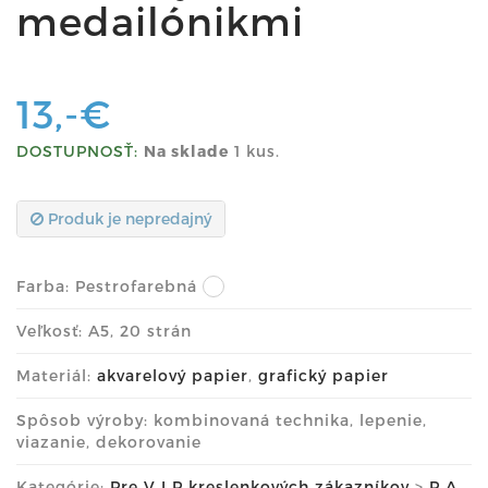
medailónikmi
13,-€
DOSTUPNOSŤ:
Na sklade
1 kus.
Produk je nepredajný
Farba:
Pestrofarebná
Veľkosť: A5, 20 strán
Materiál:
akvarelový papier
,
grafický papier
Spôsob výroby: kombinovaná technika, lepenie,
viazanie, dekorovanie
Kategórie:
Pre V I P kreslenkových zákazníkov
>
P A