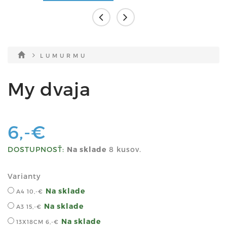
L U M U R M U
My dvaja
6,-€
DOSTUPNOSŤ:
Na sklade
8 kusov.
Varianty
Na sklade
A4
10,-€
Na sklade
A3
15,-€
Na sklade
13X18CM
6,-€