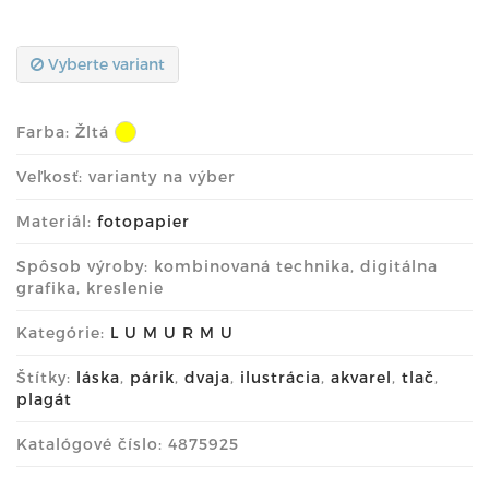
Vyberte variant
Farba:
Žltá
Veľkosť: varianty na výber
Materiál:
fotopapier
Spôsob výroby: kombinovaná technika, digitálna
grafika, kreslenie
Kategórie:
L U M U R M U
Štítky:
láska
,
párik
,
dvaja
,
ilustrácia
,
akvarel
,
tlač
,
plagát
Katalógové číslo: 4875925