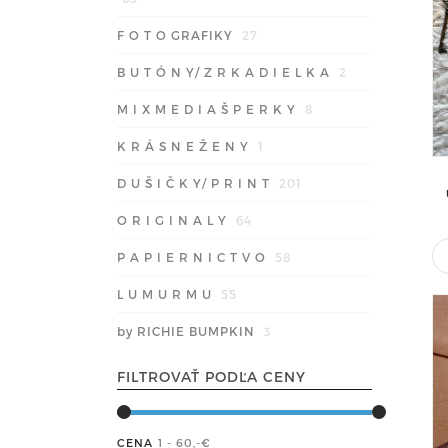
F O T O GRAFIKY
27
B U T Ó N Y/ Z R K A D I E L K A
2
M I X M E D I A Š P E R K Y
8
K R Á S N E Ž E N Y
1
D U Š I Č K Y/ P R I N T
201
O R I G I N A L Y
64
P A P I E R N I C T V O
58
L U M U R M U
55
by RICHIE BUMPKIN
3
FILTROVAŤ PODĽA CENY
CENA
1 - 60
,-€