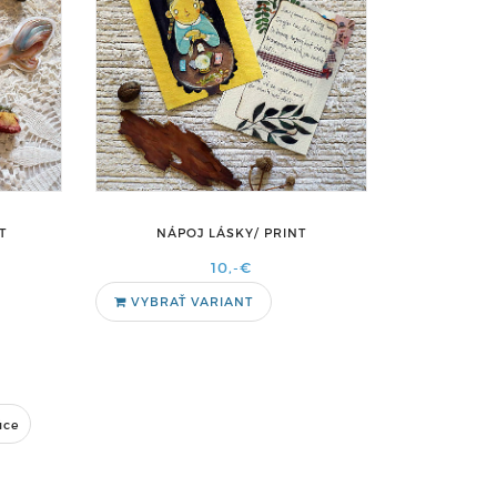
T
NÁPOJ LÁSKY/ PRINT
10,-€
VYBRAŤ VARIANT
úce