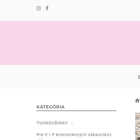
KATEGÓRIA
TVORDUŠINKY
2
Pre V I P kreslenkových zákazníkov
65