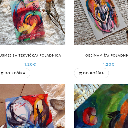
USMEJ SA TEKVIČKA/ POĽADNICA
OBJÍMAM ŤA/ POĽADNI
1,20€
1,20€
DO KOŠÍKA
DO KOŠÍKA