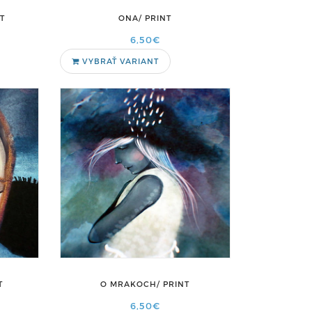
T
ONA/ PRINT
6,50€
VYBRAŤ VARIANT
T
O MRAKOCH/ PRINT
6,50€