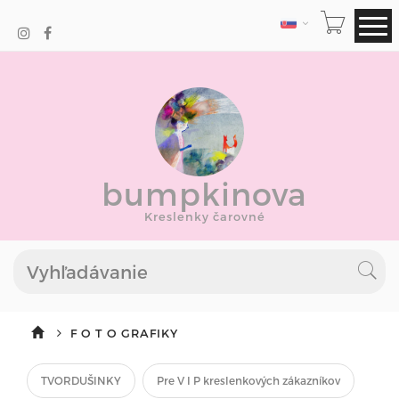
JAZYK
bumpkinova
Kreslenky čarovné
F O T O GRAFIKY
TVORDUŠINKY
Pre V I P kreslenkových zákazníkov