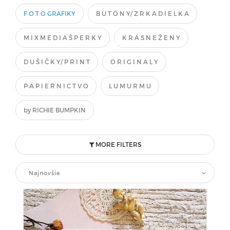
F O T O GRAFIKY
B U T Ó N Y/ Z R K A D I E L K A
M I X M E D I A Š P E R K Y
K R Á S N E Ž E N Y
D U Š I Č K Y/ P R I N T
O R I G I N A L Y
P A P I E R N I C T V O
L U M U R M U
by RICHIE BUMPKIN
MORE FILTERS
Najnovšie