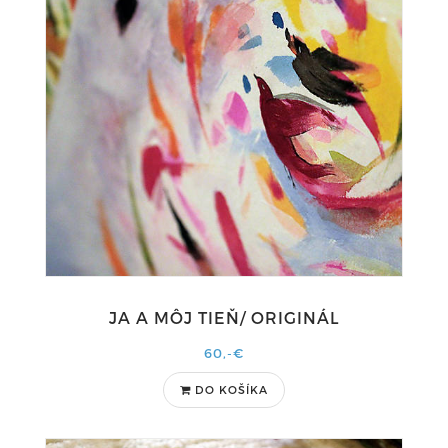
JA A MÔJ TIEŇ/ ORIGINÁL
60,-€
DO KOŠÍKA