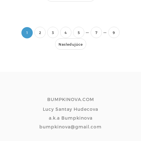
1
2
3
4
5
7
9
Nasledujúce
BUMPKINOVA.COM
Lucy Santay Hudecova
a.k.a Bumpkinova
bumpkinova@gmail.com