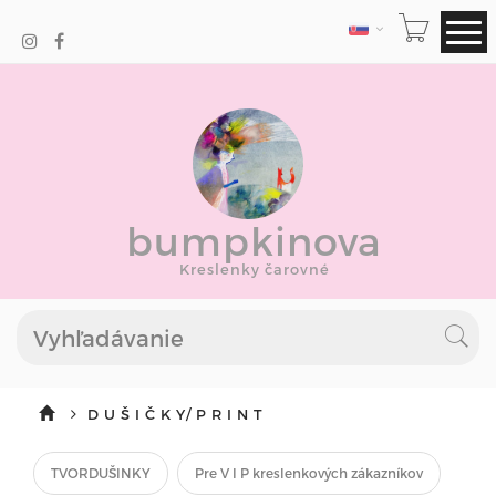
JAZYK
bumpkinova
Kreslenky čarovné
D U Š I Č K Y/ P R I N T
TVORDUŠINKY
Pre V I P kreslenkových zákazníkov