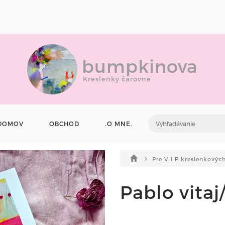
bumpkinova
Kreslenky čarovné
DOMOV
OBCHOD
.O MNE.
Pre V I P kreslenkovýc
Pablo vitaj/