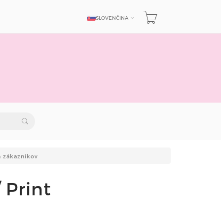
SLOVENČINA
JAZYK
h zákazníkov
 Print