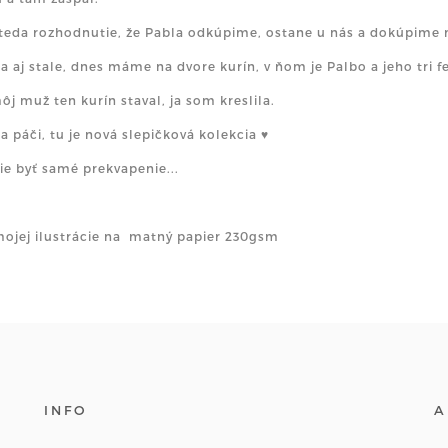
teda rozhodnutie, že Pabla odkúpime, ostane u nás a dokúpime m
sa aj stale, dnes máme na dvore kurín, v ňom je Palbo a jeho tri fe
j muž ten kurín staval, ja som kreslila.
a páči, tu je nová slepičková kolekcia ♥
vie byť samé prekvapenie...
mojej ilustrácie na matný papier 230gsm
INFO
A