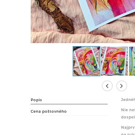
Jednéh
Popis
Nie ne
Cena poštovného
dospel
Najprv
na tuj