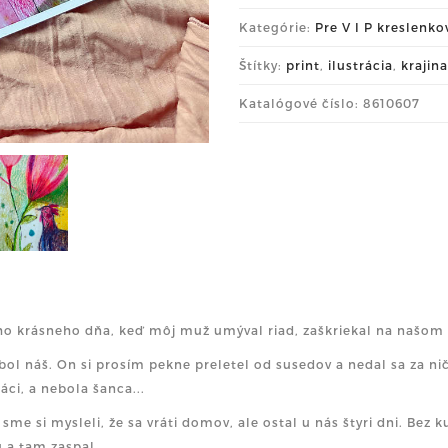
Kategórie:
Pre V I P kreslenk
Štítky:
print
,
ilustrácia
,
krajina
Katalógové číslo: 8610607
o krásneho dňa, keď môj muž umýval riad, zaškriekal na našom
bol náš. On si prosím pekne preletel od susedov a nedal sa za nič
áci, a nebola šanca...
 sme si mysleli, že sa vráti domov, ale ostal u nás štyri dni. Bez ku
u a tam zaspal.