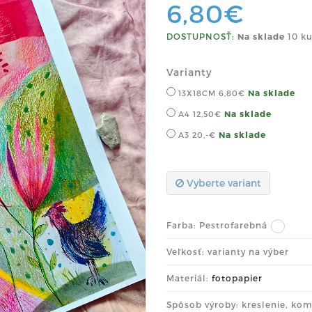
6,80€
DOSTUPNOSŤ:
Na sklade
10 ku
Varianty
Na sklade
13X18CM
6,80€
Na sklade
A4
12,50€
Na sklade
A3
20,-€
Vyberte variant
Farba:
Pestrofarebná
Veľkosť: varianty na výber
Materiál:
fotopapier
Spôsob výroby: kreslenie, kom