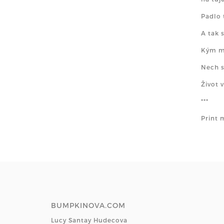
Padlo 
A tak 
Kým mô
Nech s
Život 
***
Print 
BUMPKINOVA.COM
Lucy Santay Hudecova