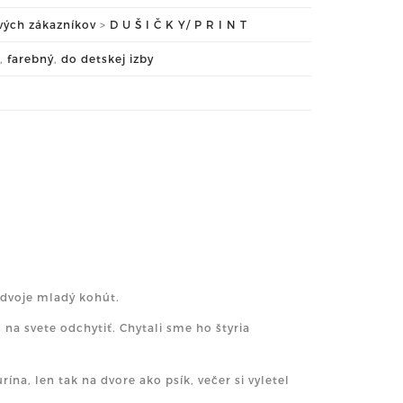
ových zákazníkov
>
D U Š I Č K Y/ P R I N T
,
farebný
,
do detskej izby
 dvoje mladý kohút.
 na svete odchytiť. Chytali sme ho štyria
rína, len tak na dvore ako psík, večer si vyletel