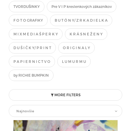
TVORDUŠINKY
Pre V I P kreslenkových zákazníkov
F O T O GRAFIKY
B U T Ó N Y/ Z R K A D I E L K A
M I X M E D I A Š P E R K Y
K R Á S N E Ž E N Y
D U Š I Č K Y/ P R I N T
O R I G I N A L Y
P A P I E R N I C T V O
L U M U R M U
by RICHIE BUMPKIN
MORE FILTERS
Najnovšie