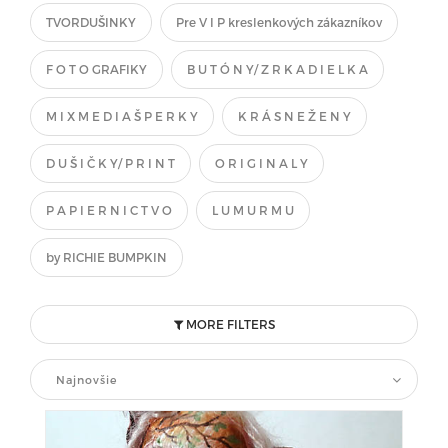
TVORDUŠINKY
Pre V I P kreslenkových zákazníkov
F O T O GRAFIKY
B U T Ó N Y/ Z R K A D I E L K A
M I X M E D I A Š P E R K Y
K R Á S N E Ž E N Y
D U Š I Č K Y/ P R I N T
O R I G I N A L Y
P A P I E R N I C T V O
L U M U R M U
by RICHIE BUMPKIN
MORE FILTERS
Najnovšie