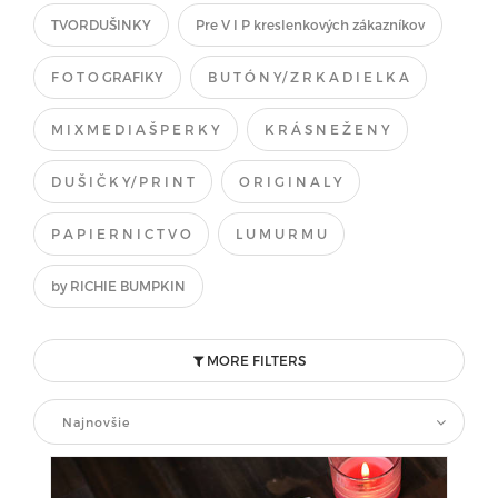
TVORDUŠINKY
Pre V I P kreslenkových zákazníkov
F O T O GRAFIKY
B U T Ó N Y/ Z R K A D I E L K A
M I X M E D I A Š P E R K Y
K R Á S N E Ž E N Y
D U Š I Č K Y/ P R I N T
O R I G I N A L Y
P A P I E R N I C T V O
L U M U R M U
by RICHIE BUMPKIN
MORE FILTERS
Najnovšie