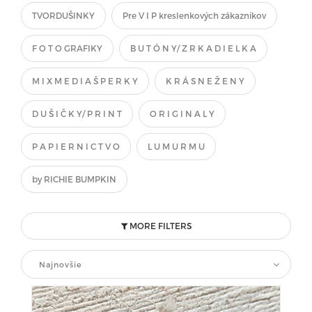
TVORDUŠINKY
Pre V I P kreslenkových zákazníkov
F O T O GRAFIKY
B U T Ó N Y/ Z R K A D I E L K A
M I X M E D I A Š P E R K Y
K R Á S N E Ž E N Y
D U Š I Č K Y/ P R I N T
O R I G I N A L Y
P A P I E R N I C T V O
L U M U R M U
by RICHIE BUMPKIN
MORE FILTERS
Najnovšie