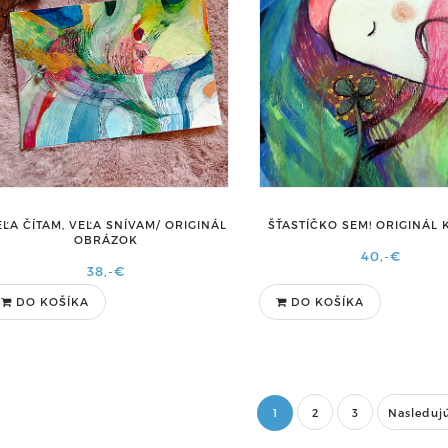
EĽA ČÍTAM, VEĽA SNÍVAM/ ORIGINÁL
ŠŤASTÍČKO SEM! ORIGINÁL
OBRÁZOK
40,-€
38,-€
DO KOŠÍKA
DO KOŠÍKA
1
2
3
Nasleduj