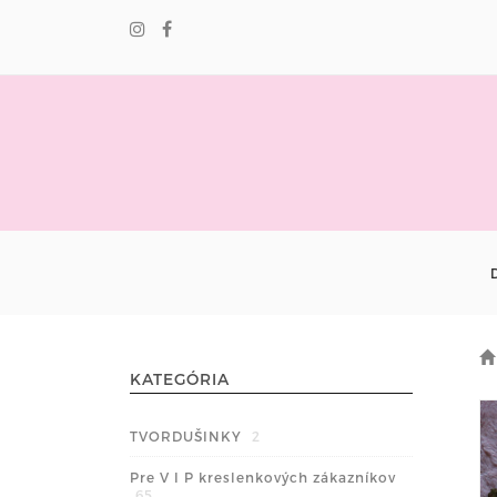
KATEGÓRIA
TVORDUŠINKY
2
Pre V I P kreslenkových zákazníkov
65