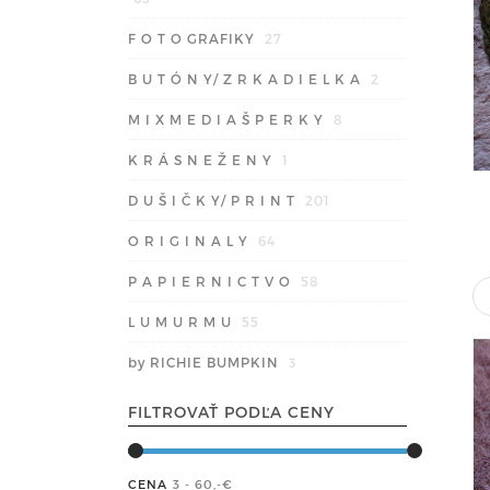
F O T O GRAFIKY
27
B U T Ó N Y/ Z R K A D I E L K A
2
M I X M E D I A Š P E R K Y
8
K R Á S N E Ž E N Y
1
D U Š I Č K Y/ P R I N T
201
O R I G I N A L Y
64
P A P I E R N I C T V O
58
L U M U R M U
55
by RICHIE BUMPKIN
3
FILTROVAŤ PODĽA CENY
CENA
3 - 60
,-€