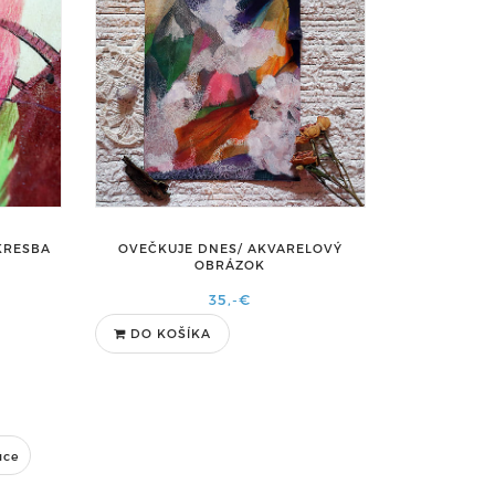
 KRESBA
OVEČKUJE DNES/ AKVARELOVÝ
OBRÁZOK
35,-€
DO KOŠÍKA
úce