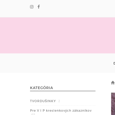
KATEGÓRIA
TVORDUŠINKY
2
Pre V I P kreslenkových zákazníkov
65