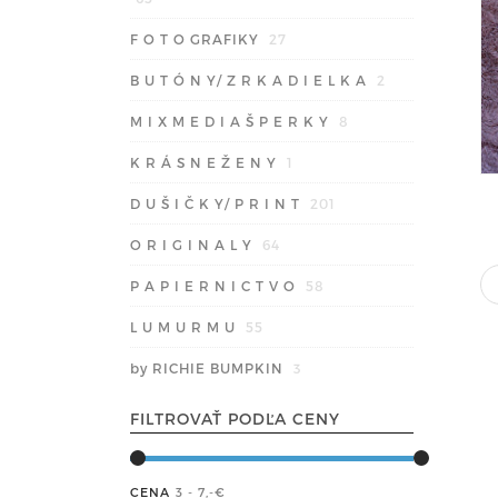
F O T O GRAFIKY
27
B U T Ó N Y/ Z R K A D I E L K A
2
M I X M E D I A Š P E R K Y
8
K R Á S N E Ž E N Y
1
D U Š I Č K Y/ P R I N T
201
O R I G I N A L Y
64
P A P I E R N I C T V O
58
L U M U R M U
55
by RICHIE BUMPKIN
3
FILTROVAŤ PODĽA CENY
CENA
3 - 7
,-€