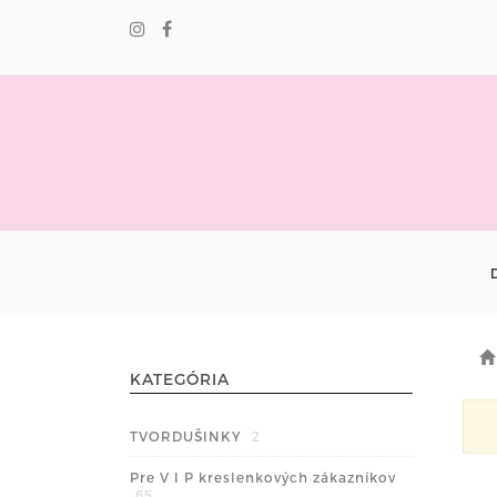
KATEGÓRIA
TVORDUŠINKY
2
Pre V I P kreslenkových zákazníkov
65