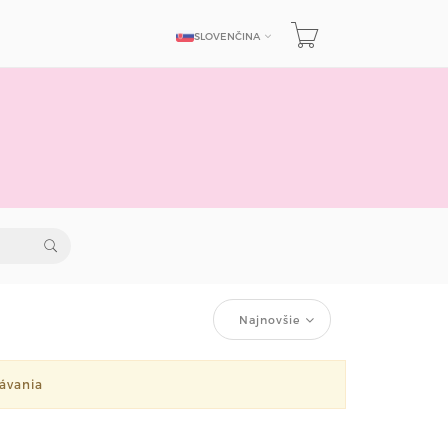
SLOVENČINA
JAZYK
Najnovšie
ávania