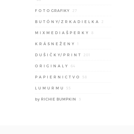
F O T O GRAFIKY
27
B U T Ó N Y/ Z R K A D I E L K A
2
M I X M E D I A Š P E R K Y
8
K R Á S N E Ž E N Y
1
D U Š I Č K Y/ P R I N T
201
O R I G I N A L Y
64
P A P I E R N I C T V O
58
L U M U R M U
55
by RICHIE BUMPKIN
3