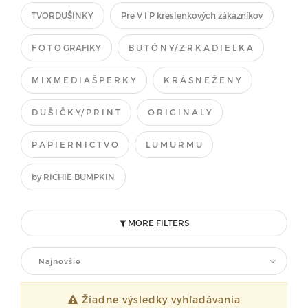
TVORDUŠINKY
Pre V I P kreslenkových zákazníkov
F O T O GRAFIKY
B U T Ó N Y/ Z R K A D I E L K A
M I X M E D I A Š P E R K Y
K R Á S N E Ž E N Y
D U Š I Č K Y/ P R I N T
O R I G I N A L Y
P A P I E R N I C T V O
L U M U R M U
by RICHIE BUMPKIN
MORE FILTERS
Najnovšie
Žiadne výsledky vyhľadávania