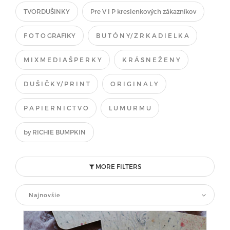
TVORDUŠINKY
Pre V I P kreslenkových zákazníkov
F O T O GRAFIKY
B U T Ó N Y/ Z R K A D I E L K A
M I X M E D I A Š P E R K Y
K R Á S N E Ž E N Y
D U Š I Č K Y/ P R I N T
O R I G I N A L Y
P A P I E R N I C T V O
L U M U R M U
by RICHIE BUMPKIN
MORE FILTERS
Najnovšie